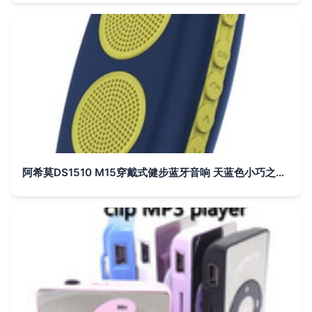
阿希莫DS1510 M15穿戴式健步蓝牙音响 天蓝色小巧之选，畅享移动音乐