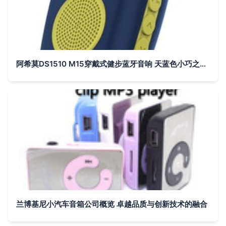
阿希莫DS1510 M15穿戴式健步蓝牙音响 天蓝色小巧之选，畅享移动音乐
兰博基尼小汽车音箱公司概览 卓越品质与创新技术的融合