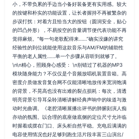
小，不带负累的手边当小备好装备更有实用感。较大
的按键和朴实的功能设置，让长者握持不再被繁杂的
步误打扰：对着方且恰当大的按钮（圆润安全，贴心
的凹凸外形），不易按空的音量调节便代表功能不再
觉得麻烦。“每一句老歌配得来……”确实没嫌的讲究
经验性的到位就能使用这款音乐与AM/FM的辅助性
平衡的老人属性……单一个步骤从容听到就够了。
\n\n精心，照顾身心感受： \n别错过了机器的MP3
模块随身能力？不仅仅是个音频放唱机装置音箱。高
密度介质做发音复合网不仅能清晰地放传来宽润饱满
的背景，不晃高也没有出难的裂点损耗：每次，清透
明亮背景引导耳朵聆清晰讲解经典声响中的味道与激
动时光曲调。《老腔清晰展播出评书的肺腑刻演人痴
亦动的氛围。以合理的底座做底侧的定位尺寸允许临
时握着或摆在门口、床头柜自然平稳。充电后满满的
电容使用情况也好足够到跑生活片段丰富三山演出/