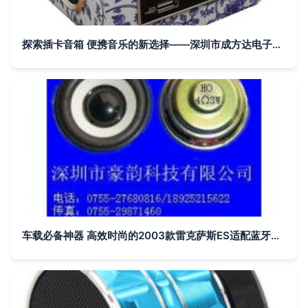
探索插卡音箱 便携音乐的新选择——深圳市成方达电子产品解析
车载必备神器 高效时尚的2003款雷克萨斯ES适配蓝牙MP3播放器/U盘槽式音乐播放