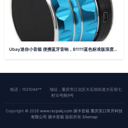
Ubay迷你小音箱 便携蓝牙音响，B1111蓝色标准版深度评测
电话：1531094**
地址：重庆市江北区大石坝街道大石坝七
村10号附9号
Copyright © 2026
www.rscpskj.com
插卡音箱
重庆笑口常开科技
有限公司
插卡音箱
版权所有
Sitemap